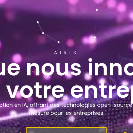
AIRIS
ue nous inn
 votre entre
vation en IA, offrant des technologies open-source 
mesure pour les entreprises.