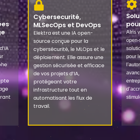
Solu
Cybersecurité,
ées
pour
MLSecOps et DevOps
ge
Elektra est une IA open-
AIris 
source conçue pour la
open-
d’IA
cybersécurité, le MLOps et le
soluti
ur
déploiement. Elle assure une
pour l
phe
gestion sécurisée et efficace
l’auto
e
de vos projets d’IA,
avanc
apte
protégeant votre
entre
sage
infrastructure tout en
d’accr
urant
automatisant les flux de
stimul
travail.