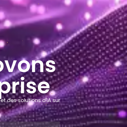
ovons
prise
et des solutions d'IA sur