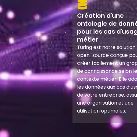
Création d'une
ontologie de donn
pour les cas d'usa
métier
Turing est notre solution 
open-source conçue po
créer facilement un gra
de connaissance selon l
contexte métier. Elle ad
les données aux cas d’u
de votre entreprise, ass
une organisation et une
utilisation optimales.