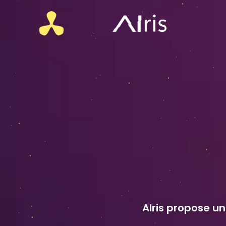
Aller
au
AIris
contenu
AIris propose un